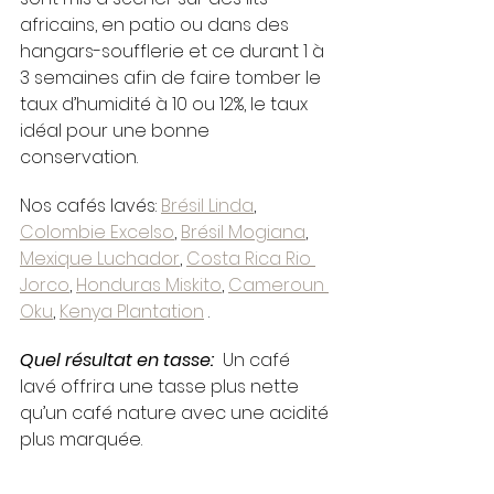
africains, en patio ou dans des 
hangars-soufflerie et ce durant 1 à 
3 semaines afin de faire tomber le 
taux d’humidité à 10 ou 12%, le taux 
idéal pour une bonne 
conservation. 
Nos cafés lavés: 
Brésil Linda
, 
Colombie Excelso
, 
Brésil Mogiana
, 
Mexique Luchador
, 
Costa Rica Rio 
Jorco
, 
Honduras Miskito
, 
Cameroun 
Oku
, 
Kenya Plantation
 .
Quel résultat en tasse:  
Un café 
lavé offrira une tasse plus nette
qu’un café nature avec une acidité
plus marquée.