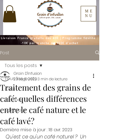
ME
NU
Livraison France gratuite dès 40€ | Programme fidélité :
-10€ par tranche de 100€ d'achat
Post
Tous les posts
Grain D'Infusion
Tous les posts
23 sept. 2022
3 min de lecture
Traitement des grains de
Café
café: quelles différences
Les thés
entre le café nature et le
Spiritueux
café lavé?
Dernière mise à jour :
18 avr. 2023
Qu'est ce qu'un café naturel ?  Un 