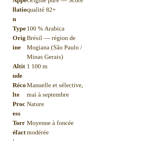
Appe
Origine pure — Score
llatio
qualité 82+
n
Type
100 % Arabica
Orig
Brésil — région de
ine
Mogiana (São Paulo /
Minas Gerais)
Altit
1 100 m
ude
Réco
Manuelle et sélective,
lte
mai à septembre
Proc
Nature
ess
Torr
Moyenne à foncée
éfact
modérée