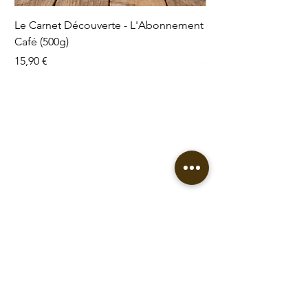
Le Carnet Découverte - L'Abonnement
Le Carnet des Gran
Café (500g)
L'abonnement Format
Prix
Prix
15,90 €
54,90 €