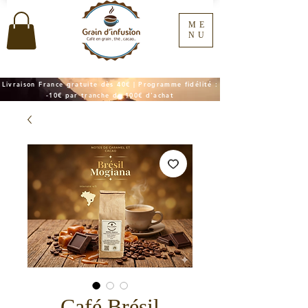
ME
NU
Livraison France gratuite dès 40€ | Programme fidélité :
-10€ par tranche de 100€ d'achat
Café Brésil