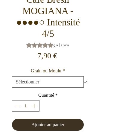
MOGIANA -
●●●●○ Intensité
4/5
La note est de 5.0 sur cinq étoiles selon 2 avis
5.0 | 2 avis
Prix
7,90 €
Grain ou Moulu
*
Quantité
*
Ajouter au panier