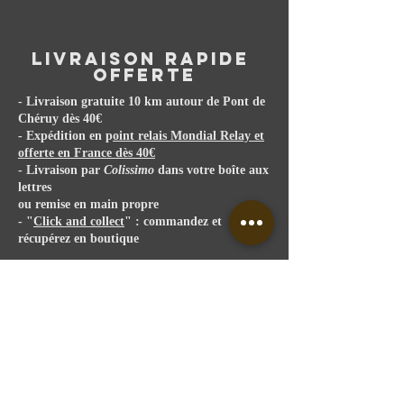
Livraison RAPIDE
offerte
- Livraison gratuite 10 km autour de Pont de
Chéruy dès 40€
- E
xpédition
en p
oint relais Mondial Relay et
offerte en France dès 40€
- Livraison par
Colissimo
dans votre boîte aux
lettres
ou remise en main propre
- "
Click and collect
" : commandez et
récupérez
en boutique
GARANTIe