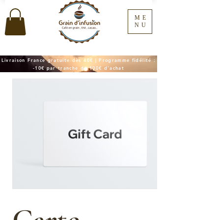
ME
NU
Livraison France gratuite dès 40€ | Programme fidélité :
-10€ par tranche de 100€ d'achat
Carte