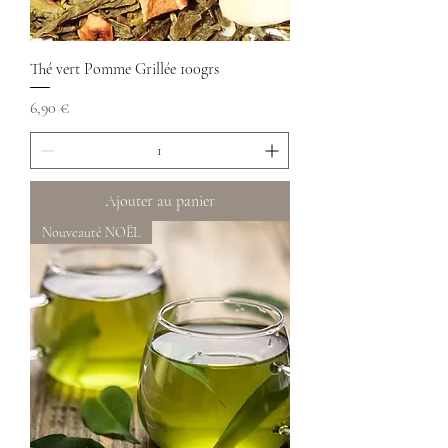
Thé vert Pomme Grillée 100grs
Prix
6,90 €
Ajouter au panier
Nouveauté NOËL