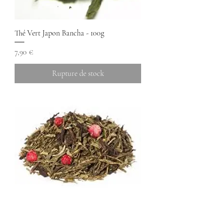
Thé Vert Japon Bancha - 100g
Prix
7,90 €
Rupture de stock