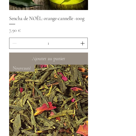
Sencha de NOËL: orange-cannelle -100g
Prix
7,90 €
Ajouter au panier
Nouveauté