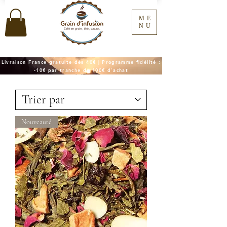
ME
NU
Livraison France gratuite dès 40€ | Programme fidélité :
-10€ par tranche de 100€ d'achat
Nouveauté