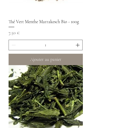
Thé Vert Menthe Marrakesch Bio - 100g
Prix
7,50 €
Ajouter au panier