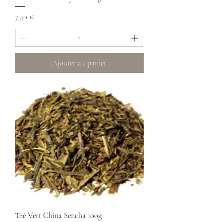
Prix
7,40 €
Ajouter au panier
Thé Vert China Sencha 100g