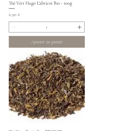
Thé Vert Hugo L'abricot Bio - 100g
Prix
6,90 €
Ajouter au panier