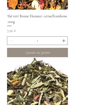
Thé vert Bonne Humeur: cerise/framboise
-100g
Prix
7,90 €
Ajouter au panier