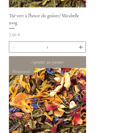
Thé vert à l'heure du goûter/ Mirabelle
100g
Prix
7,50 €
Ajouter au panier
Nouveauté