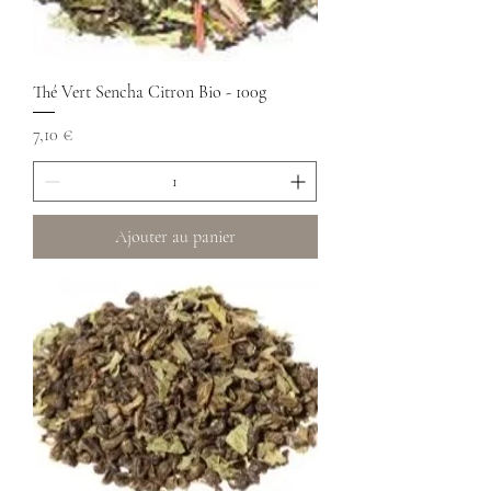
Thé Vert Sencha Citron Bio - 100g
Prix
7,10 €
Ajouter au panier