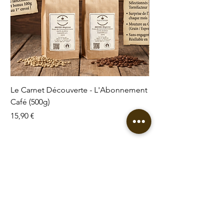
Le Carnet Découverte - L'Abonnement
Le Carnet des Gran
Café (500g)
L'abonnement Format
Prix
Prix
15,90 €
54,90 €